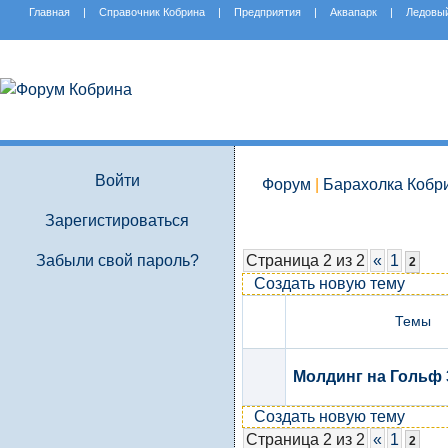
Главная
|
Справочник Кобрина
|
Предприятия
|
Аквапарк
|
Ледовы
Войти
Форум
|
Барахолка Кобр
Зарегистироваться
Забыли свой пароль?
Страница 2 из 2
«
1
2
Создать новую тему
Темы
Молдинг на Гольф 
Создать новую тему
Страница 2 из 2
«
1
2