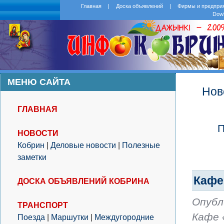
Главная
|
Доска объявлений
|
Фирмы и предпри
Dow
МЕНЮ САЙТА
Нов
ГЛАВНАЯ
П
НОВОСТИ
Кобрин
|
Деловые новости
|
Полезные
заметки
Кафе
ДОСКА ОБЪЯВЛЕНИЙ КОБРИНА
Опубл
ТРАНСПОРТ
Кафе 
Поезда
|
Маршутки
|
Междугородние