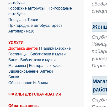
автобусы
обеды
Городские автобусы
|
Пригородные
специ
автобусы
Поезда ст. Тевли
Пригородные автобусы Брест
Женщ
Автопарк №16
Опубл
УСЛУГИ
Женщи
Доставка цветов
|
Парикмахерские
подар
Гостиницы
|
Библиотеки и музеи
униве
Бани
|
Библиотеки и музеи
Перво
Магазины
|
Рестораны и кафе
Здравохранение
|
Аптеки
Банки
Мага
Образование Кобрина
рабо
ФАЙЛЫ ДЛЯ СКАЧИВАНИЯ
Опубл
Обратная связь
После