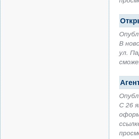
просм
Откр
Опубл
В нов
ул. П
сможе
Аген
Опубл
С 26 
оформ
ссылк
просм