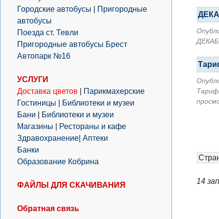
Городские автобусы
|
Пригородные
ДЕКА
автобусы
Опубли
Поезда ст. Тевли
ДЕКАБР
Пригородные автобусы Брест
Автопарк №16
Тари
УСЛУГИ
Опубли
Доставка цветов
|
Парикмахерские
Тарифы
просм
Гостиницы
|
Библиотеки и музеи
Бани
|
Библиотеки и музеи
Магазины
|
Рестораны и кафе
Здравохранение
|
Аптеки
Банки
Стран
Образование Кобрина
14 за
ФАЙЛЫ ДЛЯ СКАЧИВАНИЯ
Обратная связь