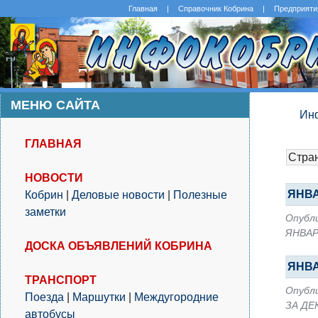
Главная
|
Справочник Кобрина
|
Предприяти
МЕНЮ САЙТА
Ин
ГЛАВНАЯ
Стран
НОВОСТИ
ЯНВА
Кобрин
|
Деловые новости
|
Полезные
заметки
Опубли
ЯНВАР
ДОСКА ОБЪЯВЛЕНИЙ КОБРИНА
ЯНВА
ТРАНСПОРТ
Опубли
Поезда
|
Маршутки
|
Междугородние
ЗА ДЕ
автобусы