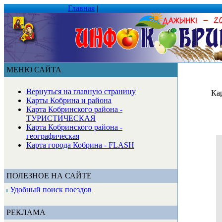
Главная
|
МЕНЮ САЙТА
Вернуться на главную страницу
Ка
Карты Кобрина и района
Карта Кобринского района -
ТУРИСТИЧЕСКАЯ
Карта Кобринского района -
географическая
Карта города Кобрина - FLASH
ПОЛЕЗНОЕ НА САЙТЕ
Удобный поиск поездов
РЕКЛАМА