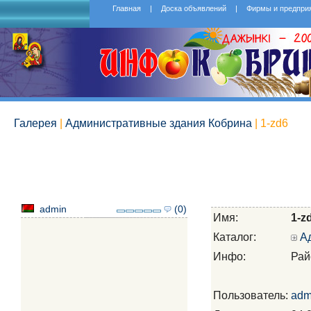
Главная
|
Доска объявлений
|
Фирмы и предпри
Галерея
|
Административные здания Кобрина
| 1-zd6
admin
(0)
Имя:
1-z
Каталог:
А
Инфо:
Рай
Пользователь:
adm