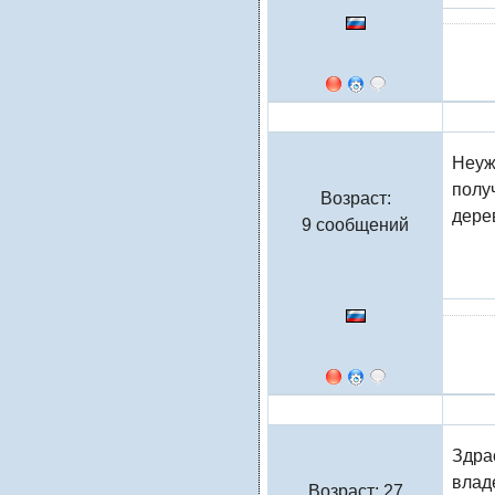
Натали
Неуж
получ
Возраст:
дере
9 сообщений
lubilu
Здрас
влад
Возраст: 27