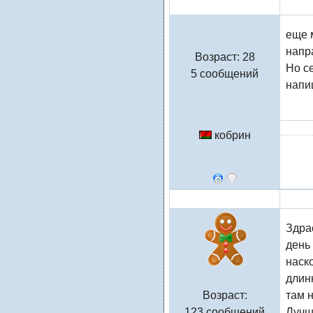
Таня
еще 
напра
Возраст: 28
Но се
5 сообщений
напи
кобрин
admin
Здра
день
наско
длин
Возраст:
там 
123 сообщений
Лучш