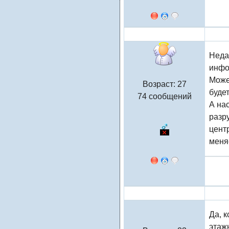
andrei
Неда
инфо
Може
Возраст: 27
буде
74 сообщений
А на
разр
цент
меня
KETRIN
Да, 
этаж