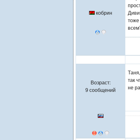
прос
кобрин
Дивин
тоже
всем"
Натали
Таня
так 
Возраст:
не ра
9 сообщений