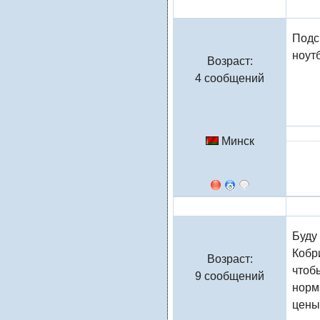
Liudmila
Подс
ноут
Возраст:
4 сообщений
Минск
Натали
Буду 
Кобр
Возраст:
чтоб
9 сообщений
норм
цены 