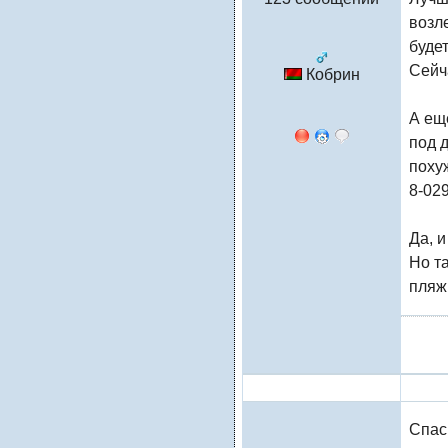
возл
буде
Сейч
Кобрин
А ещ
под 
поху
8-02
Да, 
Но та
пляж 
Натали
Спас