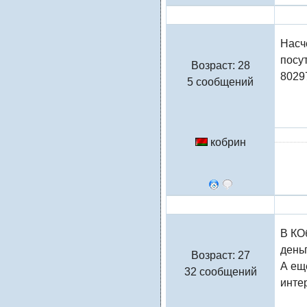
Таня
Насче
посу
Возраст: 28
8029
5 сообщений
кобрин
lubilu
В КО
день
Возраст: 27
А ещ
32 сообщений
инте