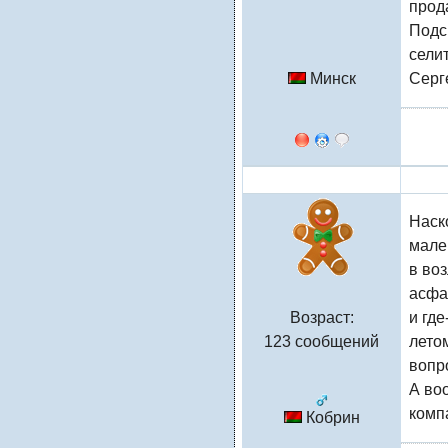
прод
Подс
сели
Минск
Серг
admin
Наск
мале
в во
асфа
Возраст:
и гд
123 сообщений
лето
вопр
А во
комп
Кобрин