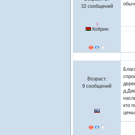
обыч
32 сообщений
Кобрин
Натали
Благ
спрос
Возраст:
дере
9 сообщений
д.Ди
насл
кто 
цены