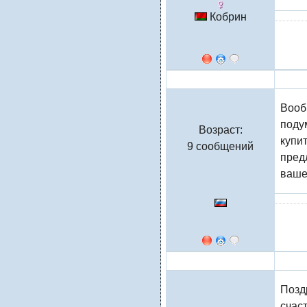
Кобрин
Натали
Вооб
поду
Возраст:
купит
9 сообщений
пред
вашей
Натали
Позд
счас