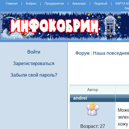
Главная
|
Кобрин
|
Предприятия
|
Аквапарк
|
Ледовый
|
КАРТА 
Ка
Войти
Форум
|
Наша повседнев
Зарегистироваться
Забыли свой пароль?
Автор
andrei
Може
зеле
хожу 
Возраст: 27