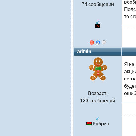
вооб
74 сообщений
Подск
то ск
admin
Я на
акции
сегод
будет
Возраст:
ошиб
123 сообщений
Кобрин