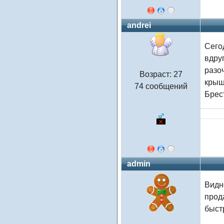
andrei
Сего
вдру
разо
Возраст: 27
крыш
74 сообщений
Брест
admin
Видн
прод
быст