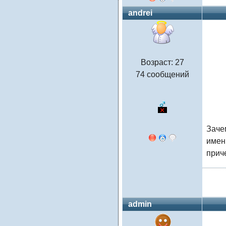
andrei
Возраст: 27
74 сообщений
Заче
именн
прич
admin