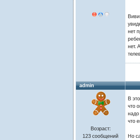
Виви,
увиде
нет п
ребе
нет. 
теле
admin
В это
что 
надо
что е
Возраст:
123 сообщений
Но с