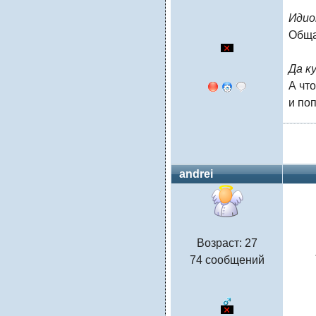
Идио
Обща
Да к
А чт
и по
andrei
Возраст: 27
74 сообщений