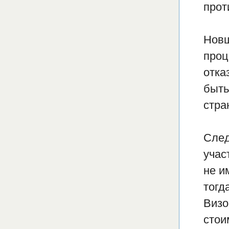
прот
Новш
проц
отка
быть
стра
След
учас
не и
тогд
Визо
стои