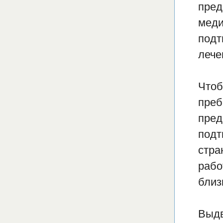
пред
меди
подт
лече
Чтоб
преб
пред
подт
стра
рабо
близ
Выдв