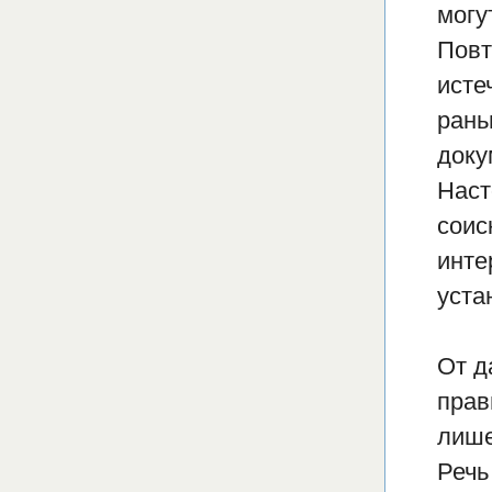
могу
Повт
исте
рань
доку
Наст
соис
инте
уста
От д
прав
лише
Речь