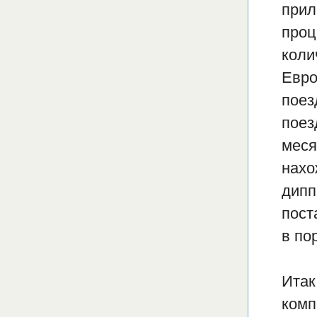
прил
проц
коли
Евро
поез
поез
меся
нахо
дипп
пост
в по
Итак
комп