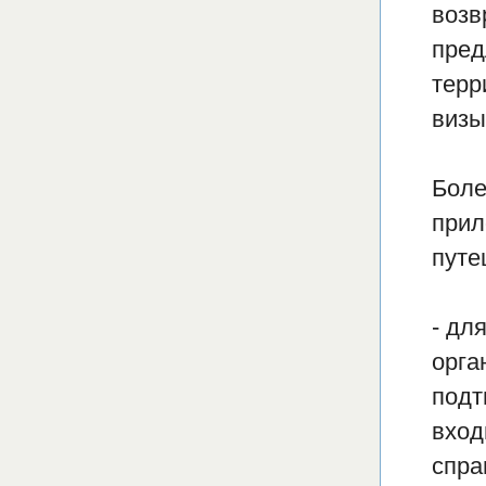
возв
пред
терр
визы
Боле
прил
путе
- дл
орга
подт
вход
спра