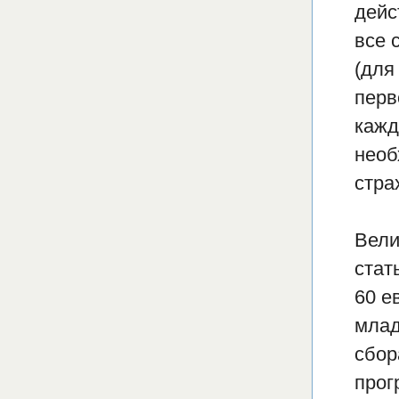
дейс
все 
(для
перв
кажд
необ
стра
Вели
стат
60 е
млад
сбор
прог