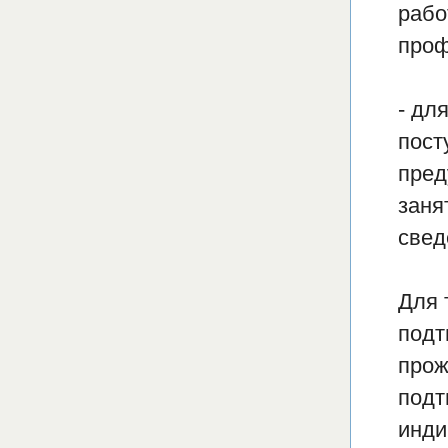
рабо
проф
- дл
пост
пред
заня
свед
Для 
подт
прож
подт
инди