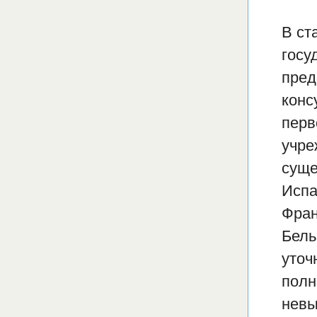
В ст
госу
пред
конс
перв
учре
суще
Испа
Фран
Бель
уточ
полн
невы