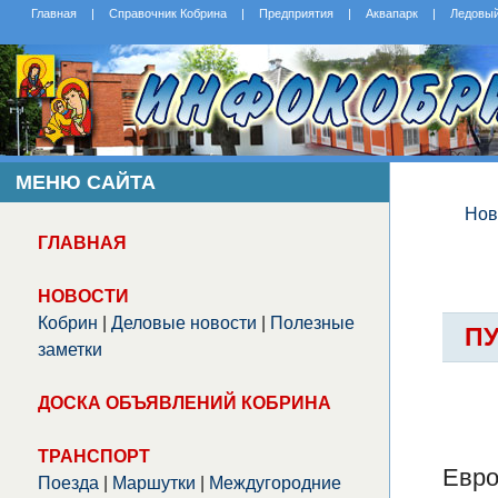
Главная
|
Справочник Кобрина
|
Предприятия
|
Аквапарк
|
Ледовы
МЕНЮ САЙТА
Нов
ГЛАВНАЯ
НОВОСТИ
Кобрин
|
Деловые новости
|
Полезные
ПУ
заметки
ДОСКА ОБЪЯВЛЕНИЙ КОБРИНА
ТРАНСПОРТ
Евро
Поезда
|
Маршутки
|
Междугородние