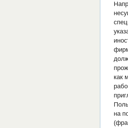
Напр
несу
спец
указ
инос
фирм
долж
прож
как 
рабо
приг
Поль
на п
(фра