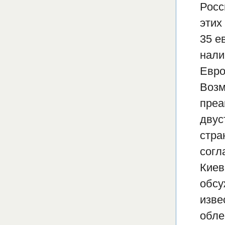
Росс
этих
35 е
нали
Евро
Возм
преа
двус
стра
согл
Киев
обсу
изве
обле