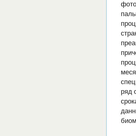
фото
паль
проц
стра
преа
прич
проц
меся
спец
ряд 
срок
данн
биом