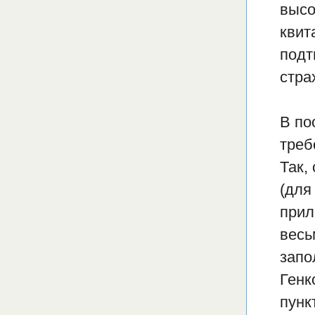
высо
квит
подт
стра
В по
треб
Так,
(для
прил
весь
запо
Генк
пунк