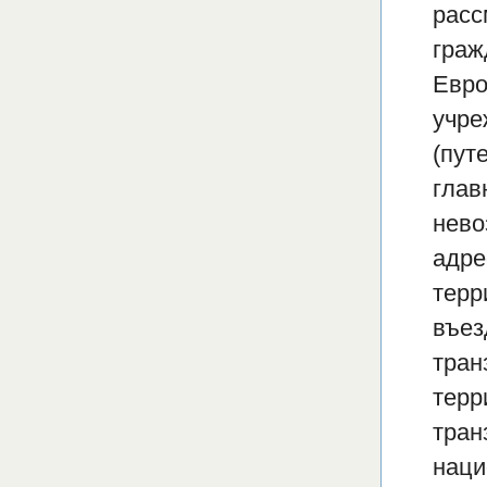
расс
граж
Евро
учре
(пут
глав
нево
адре
терр
въез
тран
терр
тран
наци