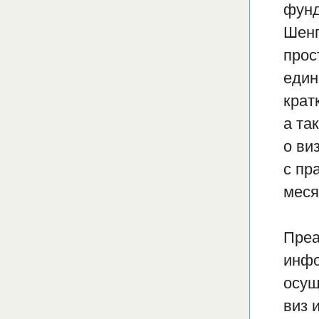
фунд
Шенг
прос
един
крат
а та
о ви
с пр
меся
Преа
инфо
осущ
виз 