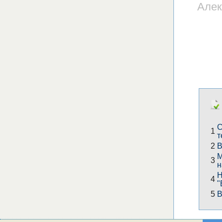
Алек
С
1
т
2
В
М
3
н
Н
4
"
5
В