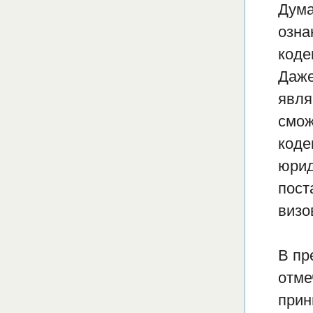
Дума
озна
коде
Даже
явля
смож
коде
юрид
пост
визо
В пр
отме
прин