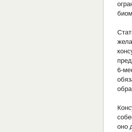
огра
биом
Стат
жела
конс
пред
6-ме
обяз
обра
Конс
собе
оно 