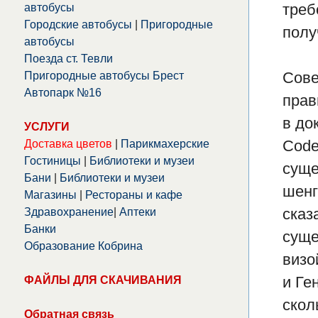
треб
автобусы
Городские автобусы
|
Пригородные
полу
автобусы
Поезда ст. Тевли
Сове
Пригородные автобусы Брест
Автопарк №16
прав
в до
УСЛУГИ
Code
Доставка цветов
|
Парикмахерские
Гостиницы
|
Библиотеки и музеи
суще
Бани
|
Библиотеки и музеи
шенг
Магазины
|
Рестораны и кафе
сказ
Здравохранение
|
Аптеки
Банки
суще
Образование Кобрина
визо
и Ге
ФАЙЛЫ ДЛЯ СКАЧИВАНИЯ
скол
Обратная связь