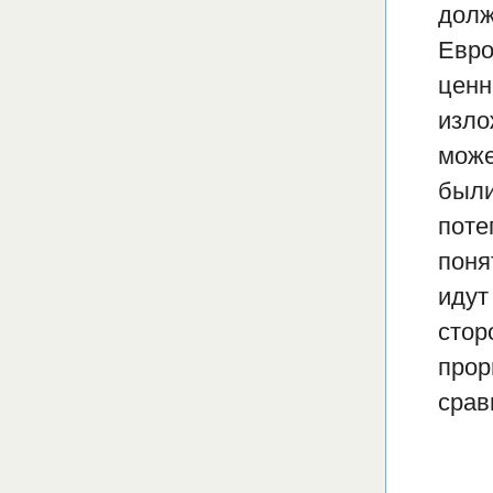
долж
Евро
ценн
изло
може
были
поте
поня
идут
стор
прор
срав