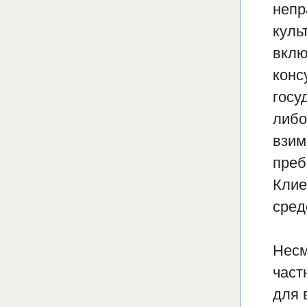
непр
куль
вклю
конс
госу
либо
взим
преб
Клие
сред
Несм
част
для 