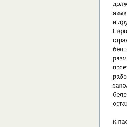
долж
язык
и др
Евро
стра
бело
разм
посе
рабо
запо
бело
оста
К па