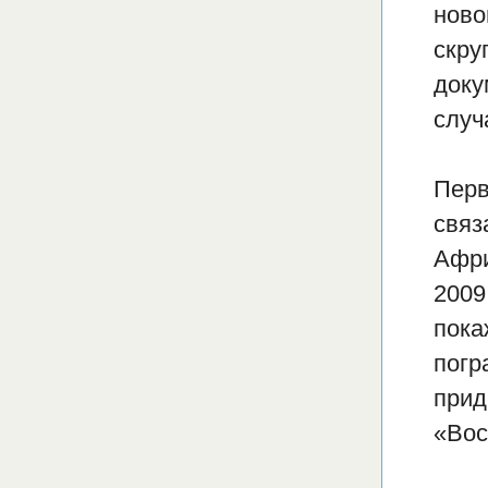
ново
скру
доку
случ
Перв
связ
Афри
2009
пока
погр
прид
«Вос