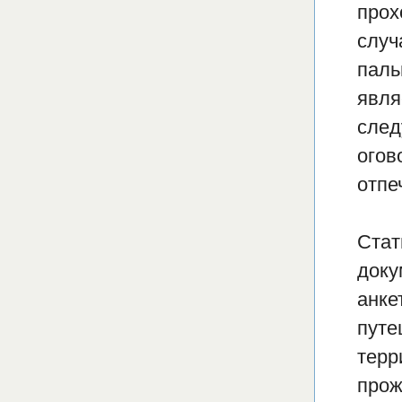
прох
случ
паль
явля
след
огов
отпе
Стат
доку
анке
путе
терр
прож