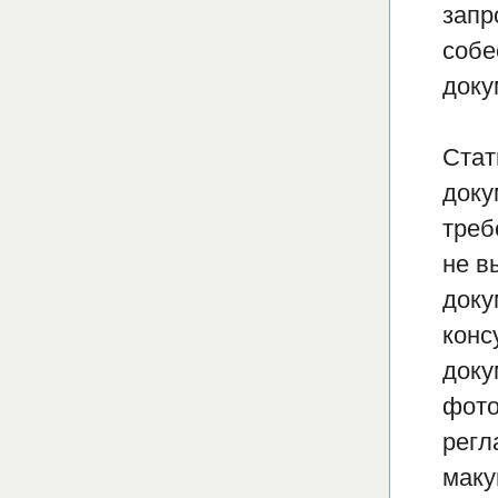
запр
собе
доку
Стат
доку
треб
не в
доку
конс
доку
фото
регл
маку