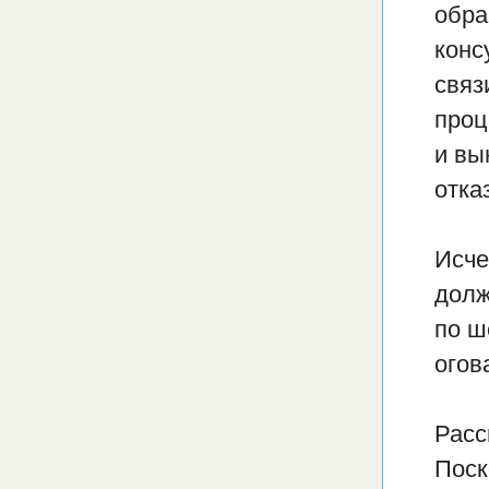
обра
конс
связ
проц
и вы
отка
Исче
долж
по ш
огов
Расс
Поск