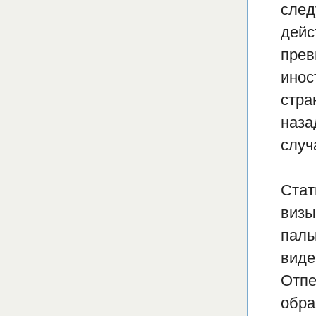
след
дейс
прев
инос
стра
наза
случ
Стат
визы
паль
виде
Отпе
обра