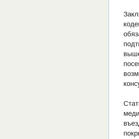
Закл
коде
обяз
подт
выше
посе
возм
конс
Стат
меди
въез
покр