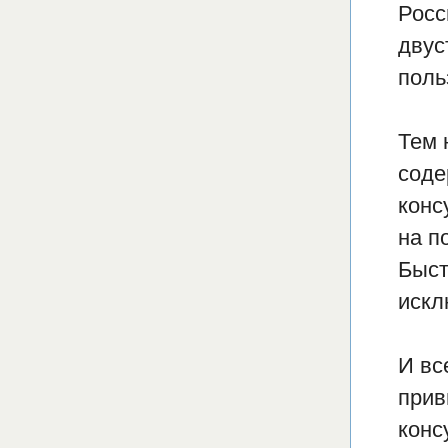
Росс
двус
поль
Тем 
соде
конс
на п
Быст
искл
И вс
прив
конс