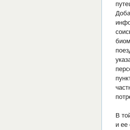
путе
Доба
инфо
соис
биом
поез
указ
перс
пунк
част
потр
В то
и ее