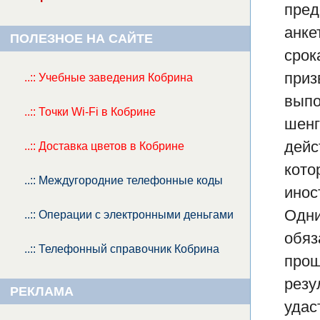
пред
анке
ПОЛЕЗНОЕ НА САЙТЕ
срок
приз
..:: Учебные заведения Кобрина
выпо
..:: Точки Wi-Fi в Кобрине
шенг
дейс
..:: Доставка цветов в Кобрине
кото
..:: Междугородние телефонные коды
инос
Одни
..:: Операции с электронными деньгами
обяз
..:: Телефонный справочник Кобрина
прощ
резу
РЕКЛАМА
удас