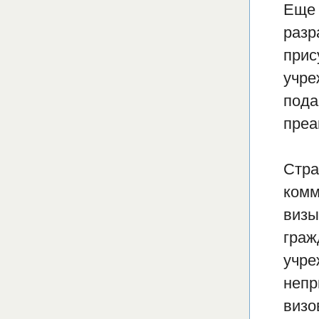
Еще 
разр
прис
учре
пода
преа
Стра
комм
визы
граж
учре
непр
визо