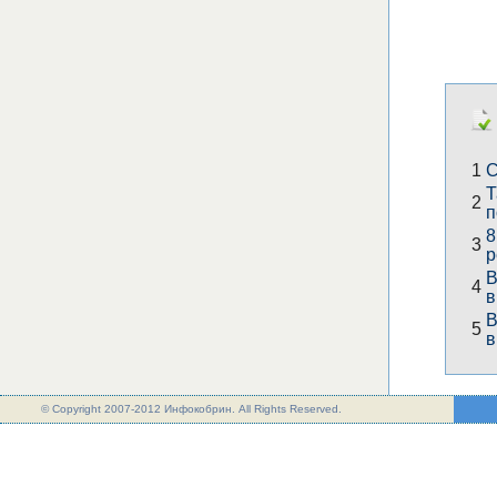
1
С
Т
2
п
8
3
р
В
4
в
В
5
в
© Copyright 2007-2012 Инфокобрин. All Rights Reserved.