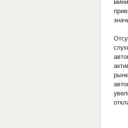
мини
прив
знач
Отсу
слух
авто
акти
рынк
авто
увел
откл