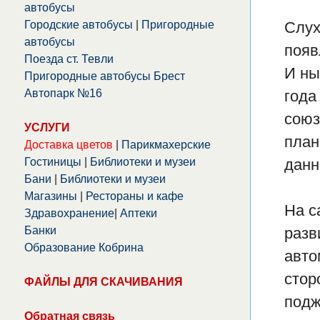
автобусы
Городские автобусы
|
Пригородные
Слух
автобусы
появ
Поезда ст. Тевли
И ны
Пригородные автобусы Брест
Автопарк №16
года
союз
УСЛУГИ
план
Доставка цветов
|
Парикмахерские
Гостиницы
|
Библиотеки и музеи
данн
Бани
|
Библиотеки и музеи
Магазины
|
Рестораны и кафе
На с
Здравохранение
|
Аптеки
Банки
разв
Образование Кобрина
авто
стор
ФАЙЛЫ ДЛЯ СКАЧИВАНИЯ
подж
Обратная связь