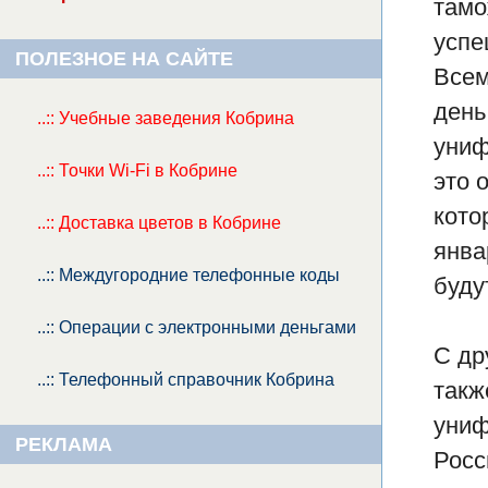
тамо
успе
ПОЛЕЗНОЕ НА САЙТЕ
Всем
день
..:: Учебные заведения Кобрина
униф
..:: Точки Wi-Fi в Кобрине
это 
кото
..:: Доставка цветов в Кобрине
янва
..:: Междугородние телефонные коды
буду
..:: Операции с электронными деньгами
С др
..:: Телефонный справочник Кобрина
такж
униф
РЕКЛАМА
Росс