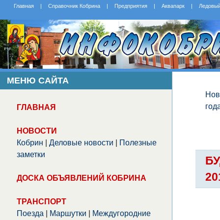
Главная
|
Справочник Кобрина
|
Предприятия
|
Аквапарк
|
Ледовы
МЕНЮ САЙТА
Нов
год
ГЛАВНАЯ
НОВОСТИ
Кобрин
|
Деловые новости
|
Полезные
заметки
Б
20
ДОСКА ОБЪЯВЛЕНИЙ КОБРИНА
ТРАНСПОРТ
Поезда
|
Маршутки
|
Междугородние