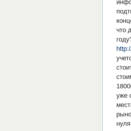
инфо
подт
конц
что 
году
http
учет
стои
стои
1800
уже 
мест
рыно
нуля