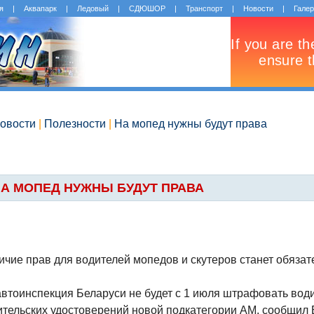
я
|
Аквапарк
|
Ледовый
|
СДЮШОР
|
Транспорт
|
Новости
|
Гале
овости
|
Полезности
|
На мопед нужны будут права
А МОПЕД НУЖНЫ БУДУТ ПРАВА
ичие прав для водителей мопедов и скутеров станет обязат
автоинспекция Беларуси не будет с 1 июля штрафовать вод
ительских удостоверений новой подкатегории АМ, сообщи