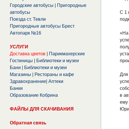
Городские автобусы
|
Пригородные
автобусы
С 1
Поезда ст. Тевли
под
Пригородные автобусы Брест
Автопарк №16
«На
успе
УСЛУГИ
пол
Доставка цветов
|
Парикмахерские
уста
Гостиницы
|
Библиотеки и музеи
прои
Бани
|
Библиотеки и музеи
Магазины
|
Рестораны и кафе
Для 
Здравохранение
|
Аптеки
усп
Банки
соб
Образование Кобрина
в а
ему 
ФАЙЛЫ ДЛЯ СКАЧИВАНИЯ
Юри
Обратная связь