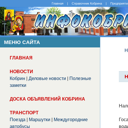
Главная
|
Справочник Кобрина
|
Предприяти
МЕНЮ САЙТА
Н
ГЛАВНАЯ
НОВОСТИ
Н
Кобрин
|
Деловые новости
|
Полезные
заметки
ДОСКА ОБЪЯВЛЕНИЙ КОБРИНА
Нал
ТРАНСПОРТ
Поезда
|
Маршутки
|
Междугородние
Гос
автобусы
вод