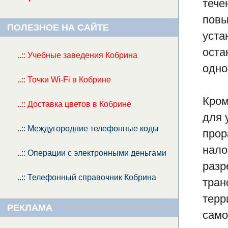
тече
повы
ПОЛЕЗНОЕ НА САЙТЕ
уста
оста
..:: Учебные заведения Кобрина
одно
..:: Точки Wi-Fi в Кобрине
Кром
..:: Доставка цветов в Кобрине
для 
..:: Междугородние телефонные коды
прор
нало
..:: Операции с электронными деньгами
разр
..:: Телефонный справочник Кобрина
тран
терр
РЕКЛАМА
само