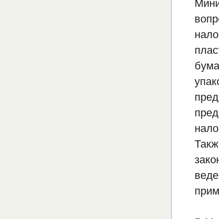
Мини
вопр
нало
плас
бума
упак
пред
пред
нало
Такж
зако
веде
прим