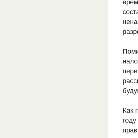
врем
сост
нена
разр
Поми
нало
пере
расс
буду
Как 
году
прав