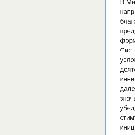
В Ми
напр
благ
пред
форм
Сист
усло
деят
инве
дале
знач
убед
стим
иниц