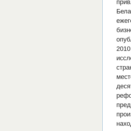
прив
Бела
ежег
бизн
опуб
2010
иссл
стра
мест
деся
рефо
пред
прои
нахо