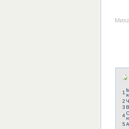
Миха
М
1
я
2
Ч
3
В
С
4
н
5
А