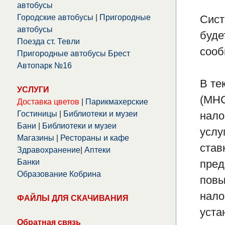
автобусы
Городские автобусы
|
Пригородные
Сист
автобусы
буде
Поезда ст. Тевли
сооб
Пригородные автобусы Брест
Автопарк №16
В те
УСЛУГИ
(МНС
Доставка цветов
|
Парикмахерские
Гостиницы
|
Библиотеки и музеи
нало
Бани
|
Библиотеки и музеи
услу
Магазины
|
Рестораны и кафе
став
Здравохранение
|
Аптеки
Банки
пред
Образование Кобрина
повы
нало
ФАЙЛЫ ДЛЯ СКАЧИВАНИЯ
уста
Обратная связь