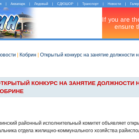
я
|
Аквапарк
|
Ледовый
|
СДЮШОР
|
Транспорт
|
Новости
|
Гале
овости
|
Кобрин
|
Открытый конкурс на занятие должности 
ТКРЫТЫЙ КОНКУРС НА ЗАНЯТИЕ ДОЛЖНОСТИ 
КОБРИНЕ
ринский районный исполнительный комитет объявляет откры
альника отдела жилищно-коммунального хозяйства райиспо