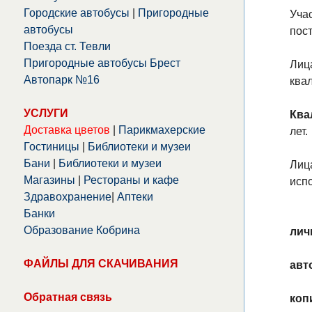
Городские автобусы
|
Пригородные
Уча
автобусы
пос
Поезда ст. Тевли
Пригородные автобусы Брест
Лиц
Автопарк №16
ква
УСЛУГИ
Ква
Доставка цветов
|
Парикмахерские
лет.
Гостиницы
|
Библиотеки и музеи
Бани
|
Библиотеки и музеи
Лиц
Магазины
|
Рестораны и кафе
исп
Здравохранение
|
Аптеки
Банки
Образование Кобрина
лич
ФАЙЛЫ ДЛЯ СКАЧИВАНИЯ
авт
Обратная связь
коп