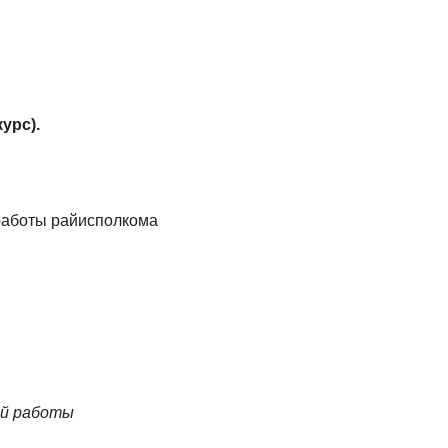
урс).
работы райисполкома
ой работы