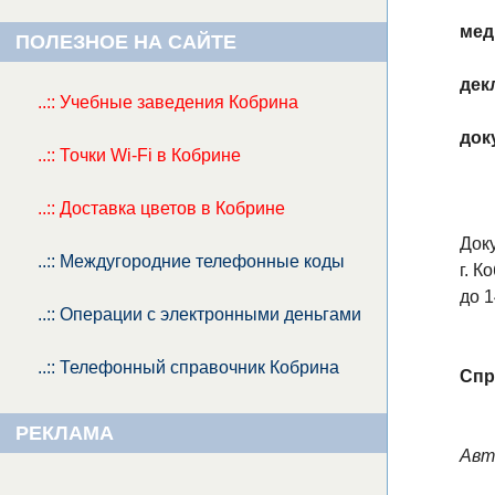
мед
ПОЛЕЗНОЕ НА САЙТЕ
дек
..:: Учебные заведения Кобрина
док
..:: Точки Wi-Fi в Кобрине
..:: Доставка цветов в Кобрине
Док
..:: Междугородние телефонные коды
г. К
до 1
..:: Операции с электронными деньгами
..:: Телефонный справочник Кобрина
Спра
РЕКЛАМА
Авт