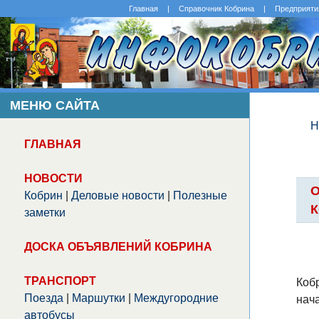
Главная
|
Справочник Кобрина
|
Предприяти
МЕНЮ САЙТА
Н
ГЛАВНАЯ
НОВОСТИ
О
Кобрин
|
Деловые новости
|
Полезные
заметки
ДОСКА ОБЪЯВЛЕНИЙ КОБРИНА
ТРАНСПОРТ
Коб
Поезда
|
Маршутки
|
Междугородние
нач
автобусы