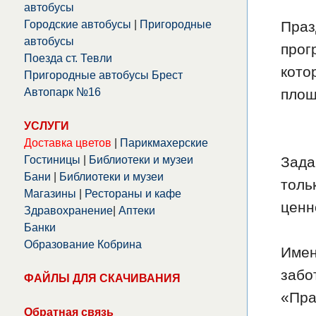
автобусы
Городские автобусы
|
Пригородные
Праз
автобусы
прог
Поезда ст. Тевли
кото
Пригородные автобусы Брест
Автопарк №16
площ
УСЛУГИ
Доставка цветов
|
Парикмахерские
Гостиницы
|
Библиотеки и музеи
Зада
Бани
|
Библиотеки и музеи
толь
Магазины
|
Рестораны и кафе
ценн
Здравохранение
|
Аптеки
Банки
Образование Кобрина
Имен
забо
ФАЙЛЫ ДЛЯ СКАЧИВАНИЯ
«Пра
Обратная связь