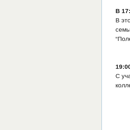
В 17
В эт
семь
“Пол
19:0
С уч
колл