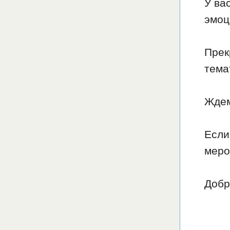
У ва
эмоц
Прек
тема
Ждем
Если
меро
Добр