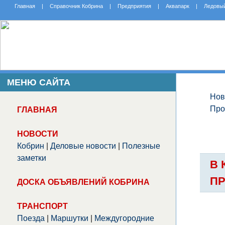
Главная
|
Справочник Кобрина
|
Предприятия
|
Аквапарк
|
Ледовы
МЕНЮ САЙТА
Нов
Про
ГЛАВНАЯ
НОВОСТИ
Кобрин
|
Деловые новости
|
Полезные
заметки
В 
ПР
ДОСКА ОБЪЯВЛЕНИЙ КОБРИНА
ТРАНСПОРТ
Поезда
|
Маршутки
|
Междугородние