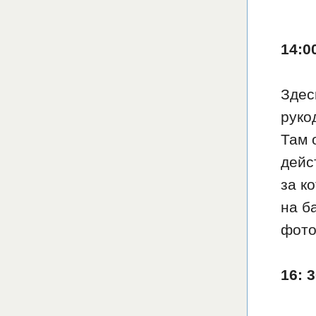
14:0
Здес
руко
Там 
дейс
за к
на б
фото
16: 