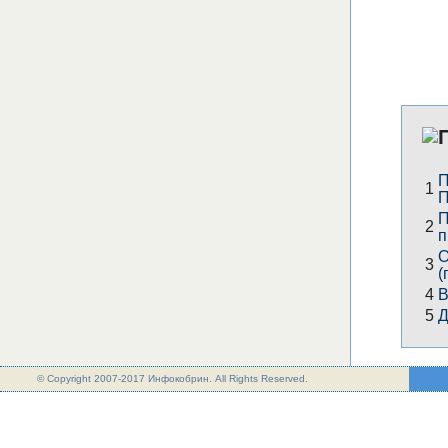
П
1
П
П
2
п
О
3
(
4
В
5
Д
© Copyright 2007-2017 Инфокобрин. All Rights Reserved.