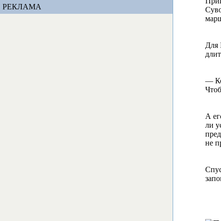
Прип
РЕКЛАМА
Суво
марш
Для 
длит
— Ко
Чтоб
А ег
ли у
пред
не п
Спус
запо