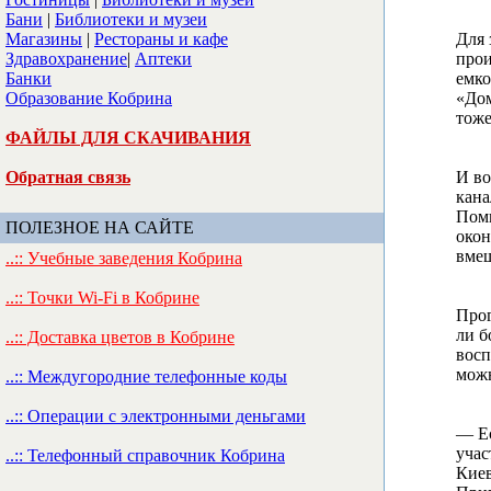
Бани
|
Библиотеки и музеи
Магазины
|
Рестораны и кафе
Для 
Здравохранение
|
Аптеки
прои
Банки
емко
Образование Кобрина
«Дом
тоже
ФАЙЛЫ ДЛЯ СКАЧИВАНИЯ
Обратная связь
И во
кана
Поми
ПОЛЕЗНОЕ НА САЙТЕ
окон
вмещ
..:: Учебные заведения Кобрина
..:: Точки Wi-Fi в Кобрине
Прог
ли б
..:: Доставка цветов в Кобрине
восп
можн
..:: Междугородние телефонные коды
..:: Операции с электронными деньгами
— Ес
учас
..:: Телефонный справочник Кобрина
Киев