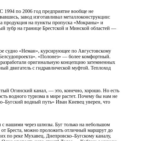
 С 1994 по 2006 год предприятие вообще не
вавшись, завод изготавливал металлоконструкции:
шла продукция на пункты пропуска «Мокраны» и
ый зубр на границе Брестской и Минской областей —
кое судно «Неман», курсирующее по Августовскому
«Белсудопроекта». «Полонез» — более комфортный.
 разработали оригинальную концепцию затемненных
ный двигатель с гидравлической муфтой. Теплоход
тый Огинский канал, — это, конечно, хорошо. Но есть
сть водного туризма в мире растет. Почему бы нам не
–Бугский водный путь» Иван Киевец уверен, что
 с нашими через шлюзы. Буг только на небольшом
 от Бреста, можно проложить отличный маршрут до
 их по реке Мухавец, Днепровско–Бугскому каналу,