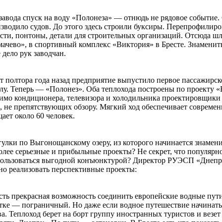
завода спуск на воду «Полонеза» — отнюдь не рядовое событие.
зводило судов. До этого здесь строили буксиры. Перепрофилиро
сти, понтоны, детали для строительных организаций. Отсюда 
ачево», в спортивный комплекс «Виктория» в Бресте. Знаменит
 дело рук заводчан.
т полтора года назад предприятие выпустило первое пассажирс
лу. Теперь — «Полонез». Оба теплохода построены по проекту 
мо кондиционера, телевизора и холодильника проектировщики
, не препятствующих обзору. Мягкий ход обеспечивает современ
ает около 60 человек.
улки по Выгонощанскому озеру, из которого начинается знамени
олее серьезные и прибыльные проекты? Не секрет, что популярно
ользоваться выгодной конъюнктурой? Директор РУЭСП «Днепро
о реализовать перспективные проекты:
ть прекрасная возможность соединить европейские водные пути
тке — пограничный. Но даже если водное путешествие начинать
а. Теплоход берет на борт группу иностранных туристов и везет