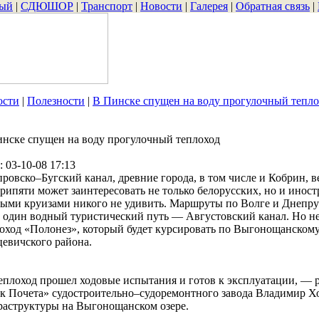
вый
|
СДЮШОР
|
Транспорт
|
Новости
|
Галерея
|
Обратная связь
|
ости
|
Полезности
|
В Пинске спущен на воду прогулочный тепло
нске спущен на воду прогулочный теплоход
: 03-10-08 17:13
ровско–Бугский канал, древние города, в том числе и Кобрин, в
рипяти может заинтересовать не только белорусских, но и инос
ыми круизами никого не удивить. Маршруты по Волге и Днепру
 один водный туристический путь — Августовский канал. Но н
оход «Полонез», который будет курсировать по Выгонощанскому
евичского района.
плоход прошел ходовые испытания и готов к эксплуатации, — р
к Почета» судостроительно–судоремонтного завода Владимир Хо
аструктуры на Выгонощанском озере.