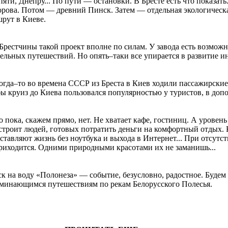
яти, Днепру... По пути — остановки. В Бресте есть что показать
рова. Потом — древний Пинск. Затем — отдельная экологическа
рут в Киеве.
Брестчины такой проект вполне по силам. У завода есть возмож
ельных путешествий. Но опять–таки все упирается в развитие и
гда–то во времена СССР из Бреста в Киев ходили пассажирск
ы круиз до Киева пользовался популярностью у туристов, в доп
о пока, скажем прямо, нет. Не хватает кафе, гостиниц. А уровен
строит людей, готовых потратить деньги на комфортный отдых.
ставляют жизнь без ноутбука и выхода в Интернет... При отсут
риходится. Одними природными красотами их не заманишь...
к на воду «Полонеза» — событие, безусловно, радостное. Будем 
минающимся путешествиям по рекам Белорусского Полесья.