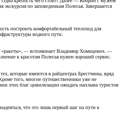
. Одна крепость чего стоит! Далее — Кобрин с музеем
я экскурсия по заповедникам Полесья. Завершается
ность построить комфортабельный теплоход для
нфраструктуры водного пути.
ие «ракеты», — вспоминает Владимир Хомицевич. —
олнение к красотам Полесья нужен хороший сервис.
ь тех, которые имеются в райцентрах Брестчины, вряд
 Кроме того, многие путешественники уже не
ствии этих благ цивилизации ожидать наплыва туристов
надеяться, что это лишь первый шаг на пути к