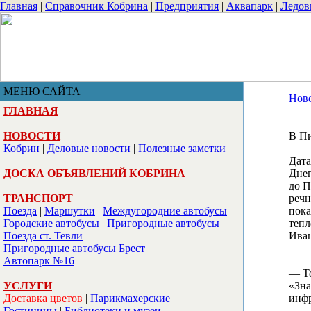
Главная
|
Справочник Кобрина
|
Предприятия
|
Аквапарк
|
Ледо
МЕНЮ САЙТА
Нов
ГЛАВНАЯ
НОВОСТИ
В Пи
Кобрин
|
Деловые новости
|
Полезные заметки
Дата
ДОСКА ОБЪЯВЛЕНИЙ КОБРИНА
Днеп
до П
ТРАНСПОРТ
речн
Поезда
|
Маршутки
|
Междугородние автобусы
пока
Городские автобусы
|
Пригородные автобусы
тепл
Поезда ст. Тевли
Ивац
Пригородные автобусы Брест
Автопарк №16
— Те
УСЛУГИ
«Зна
Доставка цветов
|
Парикмахерские
инфр
Гостиницы
|
Библиотеки и музеи