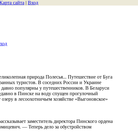
Карта сайта
|
Вход
ход
еликолепная природа Полесья... Путешествие от Буга
транных туристов. В соседних России и Украине
 давно популярны у путешественников. В Беларуси
едавно в Пинске на воду спущен прогулочный
 озеру в лесоохотничьем хозяйстве «Выгоновское»
ассказывает заместитель директора Пинского ордена
мицевич. — Теперь дело за обустройством