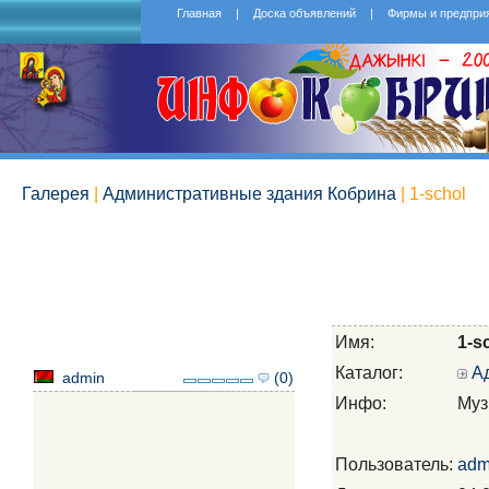
Главная
|
Доска объявлений
|
Фирмы и предпри
Галерея
|
Административные здания Кобрина
| 1-schol
Имя:
1-s
Каталог:
А
admin
(0)
Инфо:
Муз
Пользователь:
adm