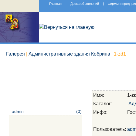
Главная
|
Доска объявлений
|
Фирмы и предпри
Галерея
|
Административные здания Кобрина
| 1-zd1
Имя:
1-z
Каталог:
Ад
admin
(0)
Инфо:
Гос
Пользователь:
adm