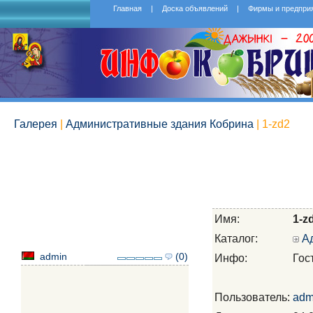
Главная
|
Доска объявлений
|
Фирмы и предпри
Галерея
|
Административные здания Кобрина
| 1-zd2
Имя:
1-z
Каталог:
А
admin
(0)
Инфо:
Гос
Пользователь:
adm