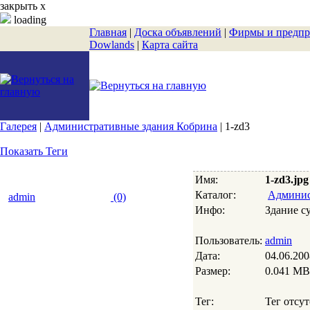
закрыть х
loading
Главная
|
Доска объявлений
|
Фирмы и предпр
Dowlands
|
Карта сайта
Галерея
|
Административные здания Кобрина
| 1-zd3
Показать Теги
Имя:
1-zd3.jpg
Каталог:
Админис
admin
(0)
Инфо:
Здание с
Пользователь:
admin
Дата:
04.06.200
Размер:
0.041 MB
Тег:
Тег отсут