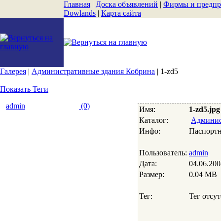
Главная
|
Доска объявлений
|
Фирмы и предпр
Dowlands
|
Карта сайта
Галерея
|
Административные здания Кобрина
| 1-zd5
Показать Теги
admin
(0)
Имя:
1-zd5.jpg
Каталог:
Админис
Инфо:
Паспортн
Пользователь:
admin
Дата:
04.06.200
Размер:
0.04 MB
Тег:
Тег отсут