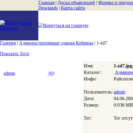
Главная
|
Доска объявлений
|
Фирмы и предпр
Dowlands
|
Карта сайта
Галерея
|
Административные здания Кобрина
| 1-zd7
Показать Теги
Имя:
1-zd7.jpg
Каталог:
Админис
admin
(0)
Инфо:
Райспол
Пользователь:
admin
Дата:
04.06.200
Размер:
0.038 MB
Тег:
Тег отсут