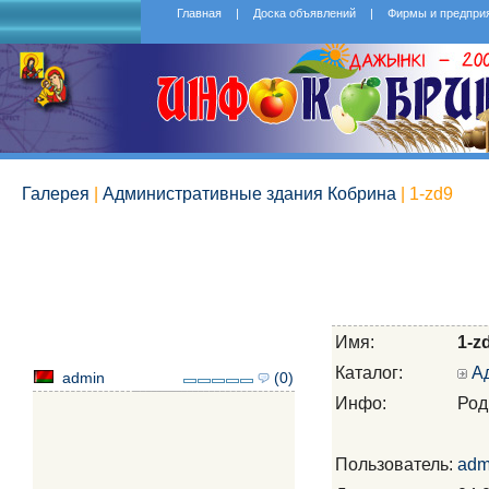
Главная
|
Доска объявлений
|
Фирмы и предпри
Галерея
|
Административные здания Кобрина
| 1-zd9
Имя:
1-z
Каталог:
А
admin
(0)
Инфо:
Род
Пользователь:
adm