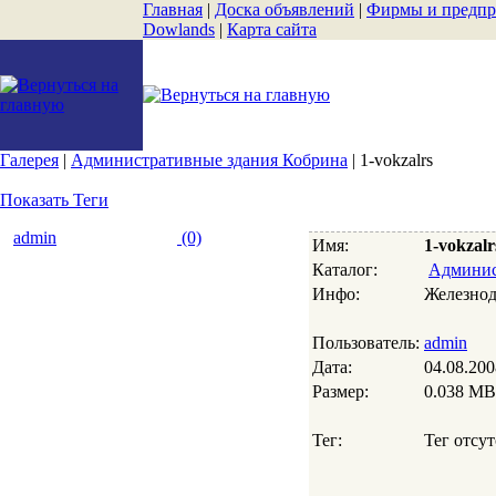
Главная
|
Доска объявлений
|
Фирмы и предпр
Dowlands
|
Карта сайта
Галерея
|
Административные здания Кобрина
| 1-vokzalrs
Показать Теги
admin
(0)
Имя:
1-vokzalr
Каталог:
Админис
Инфо:
Железнод
Пользователь:
admin
Дата:
04.08.200
Размер:
0.038 MB
Тег:
Тег отсут