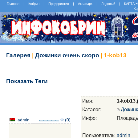
Главная
|
Кобрин
|
Предприятия
|
Аквапарк
|
Ледовый
|
КАРТА 
Ка
Галерея
|
Дожинки очень скоро
| 1-kob13
Показать Теги
Имя:
1-kob13.
Каталог:
Дожинк
Инфо:
Площадь
admin
(0)
Пользователь:
admin